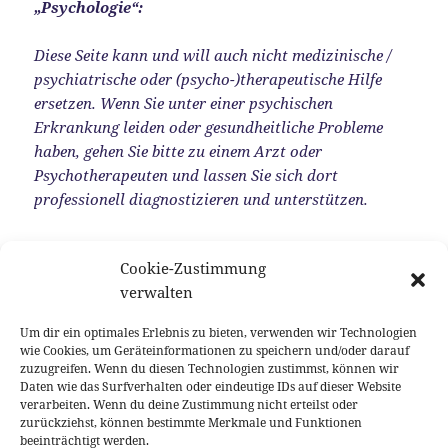
„Psychologie“:
Diese Seite kann und will auch nicht medizinische /
psychiatrische oder (psycho-)therapeutische Hilfe
ersetzen. Wenn Sie unter einer psychischen
Erkrankung leiden oder gesundheitliche Probleme
haben, gehen Sie bitte zu einem Arzt oder
Psychotherapeuten und lassen Sie sich dort
professionell diagnostizieren und unterstützen.
Urheberrechtliche Hinweise:
Cookie-Zustimmung
verwalten
Alle Abbildungen von Tarot-Karten mit
freundlicher Genehmigung des Königsfurt-Urania
Um dir ein optimales Erlebnis zu bieten, verwenden wir Technologien
Verlag, Krummwisch,
© Königsfurt-Urania
wie Cookies, um Geräteinformationen zu speichern und/oder darauf
Verlag, Krummwisch/Deutschland.
zuzugreifen. Wenn du diesen Technologien zustimmst, können wir
Daten wie das Surfverhalten oder eindeutige IDs auf dieser Website
www.koenigsfurt-urania.com
verarbeiten. Wenn du deine Zustimmung nicht erteilst oder
zurückziehst, können bestimmte Merkmale und Funktionen
Verwendete Karten: Tarot of A.E. WAITE Deluxe
beeinträchtigt werden.