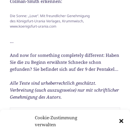
Colman-Smith erkennen:
Die Sonne: „Love“. Mit freundlicher Genehmigung
des Königsfurt-Urania Verlages, Krummwisch,
www.koenigsfurt-urania.com
…
And now for something completely different: Haben
Sie die zu Beginn erwähnte Schnecke schon
gefunden? Sie befindet sich auf der 9 der Pentakel…
Alle Texte sind urheberrechtlich geschützt.
Verbreitung (auch auszugsweise) nur mit schriftlicher
Genehmigung des Autors.
Alle Abbildungen: Mit freundlicher 
Cookie-Zustimmung
Genehmigung des Königsfurt-Urania Verlages, 
verwalten
Krummwisch, 
© Königsfurt-Urania Verlag, 
Krummwisch / Deutschland. 
www.koenigsfurt-