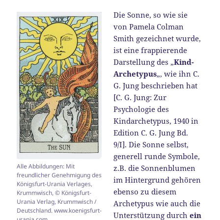
Die Sonne, so wie sie
von Pamela Colman
Smith gezeichnet wurde,
ist eine frappierende
Darstellung des „
Kind-
Archetypus
„, wie ihn C.
G. Jung beschrieben hat
[C. G. Jung: Zur
Psychologie des
Kindarchetypus, 1940 in
Edition C. G. Jung Bd.
9/I]. Die Sonne selbst,
generell runde Symbole,
Alle Abbildungen: Mit
z.B. die Sonnenblumen
freundlicher Genehmigung des
im Hintergrund gehören
Königsfurt-Urania Verlages,
ebenso zu diesem
Krummwisch, © Königsfurt-
Urania Verlag, Krummwisch /
Archetypus wie auch die
Deutschland. www.koenigsfurt-
Unterstützung durch
ein
urania.com