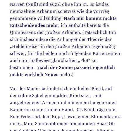
Narren (Null) sind es 22, ohne ihn 21. So ist das
neunzehnte Arkanum so etwas wie die vorweg
genommene Vollendung:
Nach mir kommt nichts
Entscheidendes mehr
, ich enthalte bereits die
Quintessenz der großen Arkanen. (Tatsächlich tun
sich insbesondere die Anhänger der Theorie der
„Heldenreise“ in den großen Arkanen regelmäßig
schwer, für die beiden noch folgenden Karten einen
auch nur halbwegs glaubhaften „Plot“ zu
bestimmen –
nach der Sonne passiert eigentlich
nichts wirklich Neues
mehr.)
Vor der Mauer befindet sich ein helles Pferd, auf
dem ohne Sattel ein nacktes Kind sitzt – mit
ausgebreiteten Armen und mit einem langen roten
Banner in seiner linken Hand. Das Kind trägt eine
Rote Feder auf dem Kopf, sowie einen Blumenkranz
mit 6 „Mini-Sonnenblumen“ im blonden Haar. Ob
das Kind ein Mädchen oder ein Junge ist, können