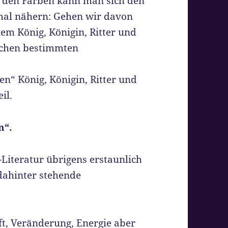
it den Farben kann man sich den
mal nähern: Gehen wir davon
nem König, Königin, Ritter und
rechen bestimmten
n“ König, Königin, Ritter und
il.
n“.
-Literatur übrigens erstaunlich
 dahinter stehende
ft, Veränderung, Energie aber