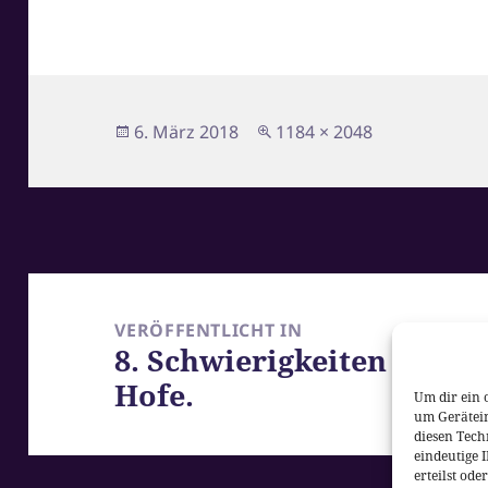
Veröffentlicht
Originalgröße
6. März 2018
1184 × 2048
am
Beitragsnavigation
VERÖFFENTLICHT IN
8. Schwierigkeiten mit 
Hofe.
Um dir ein 
um Gerätei
diesen Tech
eindeutige 
erteilst od