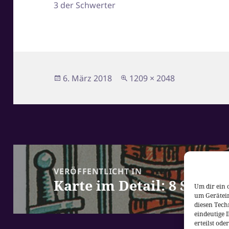
3 der Schwerter
Veröffentlicht
Originalgröße
6. März 2018
1209 × 2048
am
Beitragsnavigation
VERÖFFENTLICHT IN
Karte im Detail: 8 Schwe
Um dir ein 
um Gerätei
diesen Tech
eindeutige 
erteilst od