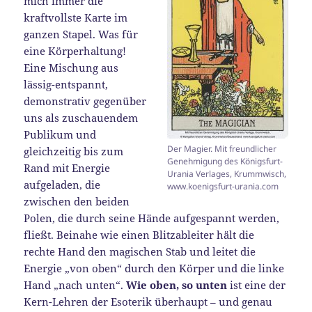
mich immer die
kraftvollste Karte im
ganzen Stapel. Was für
eine Körperhaltung!
Eine Mischung aus
lässig-entspannt,
demonstrativ gegenüber
uns als zuschauendem
Publikum und
Der Magier. Mit freundlicher
gleichzeitig bis zum
Genehmigung des Königsfurt-
Rand mit Energie
Urania Verlages, Krummwisch,
aufgeladen, die
www.koenigsfurt-urania.com
zwischen den beiden
Polen, die durch seine Hände aufgespannt werden,
fließt. Beinahe wie einen Blitzableiter hält die
rechte Hand den magischen Stab und leitet die
Energie „von oben“ durch den Körper und die linke
Hand „nach unten“.
Wie oben, so unten
ist eine der
Kern-Lehren der Esoterik überhaupt – und genau