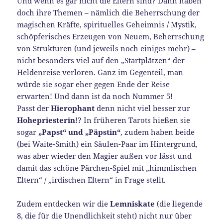
Und wenn es gar nicht die Eltern sind? Dann haben
doch ihre Themen – nämlich die Beherrschung der
magischen Kräfte, spirituelles Geheimnis / Mystik,
schöpferisches Erzeugen von Neuem, Beherrschung
von Strukturen (und jeweils noch einiges mehr) –
nicht besonders viel auf den „Startplätzen“ der
Heldenreise verloren. Ganz im Gegenteil, man
würde sie sogar eher gegen Ende der Reise
erwarten! Und dann ist da noch Nummer 5!
Passt der
Hierophant
denn nicht viel besser zur
Hohepriesterin
!? In früheren Tarots hießen sie
sogar
„Papst“ und „Päpstin“
, zudem haben beide
(bei Waite-Smith) ein Säulen-Paar im Hintergrund,
was aber wieder den Magier außen vor lässt und
damit das schöne Pärchen-Spiel mit „himmlischen
Eltern“ / „irdischen Eltern“ in Frage stellt.
Zudem entdecken wir die
Lemniskate
(die liegende
8, die für die Unendlichkeit steht) nicht nur über