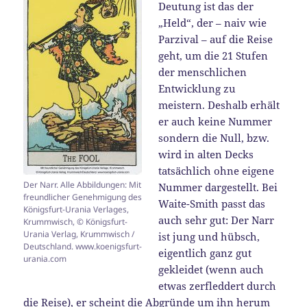
Deutung ist das der
„Held“, der – naiv wie
Parzival – auf die Reise
geht, um die 21 Stufen
der menschlichen
Entwicklung zu
meistern. Deshalb erhält
er auch keine Nummer
sondern die Null, bzw.
wird in alten Decks
tatsächlich ohne eigene
Der Narr. Alle Abbildungen: Mit
Nummer dargestellt. Bei
freundlicher Genehmigung des
Waite-Smith passt das
Königsfurt-Urania Verlages,
auch sehr gut: Der Narr
Krummwisch, © Königsfurt-
Urania Verlag, Krummwisch /
ist jung und hübsch,
Deutschland. www.koenigsfurt-
eigentlich ganz gut
urania.com
gekleidet (wenn auch
etwas zerfleddert durch
die Reise), er scheint die Abgründe um ihn herum