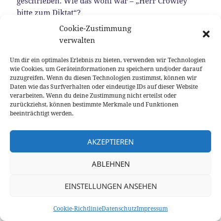
geschrieben. Wie das wohl war – „Herr Crowley
bitte zum Diktat“?
Cookie-Zustimmung
Am interessantesten aber waren die Tarotkarten. Sie
verwalten
gab es aber nicht nur vom Herrn Crowley, sondern
auch noch von einem gewissen Rider Waite.
Um dir ein optimales Erlebnis zu bieten, verwenden wir Technologien
wie Cookies, um Geräteinformationen zu speichern und/oder darauf
Außerdem konnte man ja auch noch pendeln,
zuzugreifen. Wenn du diesen Technologien zustimmst, können wir
Horoskope ausrechnen und Herr von Däniken
Daten wie das Surfverhalten oder eindeutige IDs auf dieser Website
berichtete über außerirdische Mayas. So in etwa
verarbeiten. Wenn du deine Zustimmung nicht erteilst oder
zurückziehst, können bestimmte Merkmale und Funktionen
stellte sich mir das damals dar. Mit 14 Jahren ist die
beeinträchtigt werden.
Welt verwirrend, aber wenigstens noch
übersichtlich.
AKZEPTIEREN
Ein paar Jahre später habe ich dann Psychologie
ABLEHNEN
studiert und meine esoterischen Interessen wurden
erst einmal zurückgestellt für die rationale Sicht der
EINSTELLUNGEN ANSEHEN
Naturwissenschaft und ihre Erklärungsmodelle
dafür, was uns Menschen im Innersten bewegt.
Cookie-Richtlinie
Datenschutz
Impressum
Geblieben ist mir aber stets die Faszination der